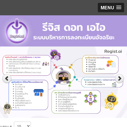
MENU
แสดง #