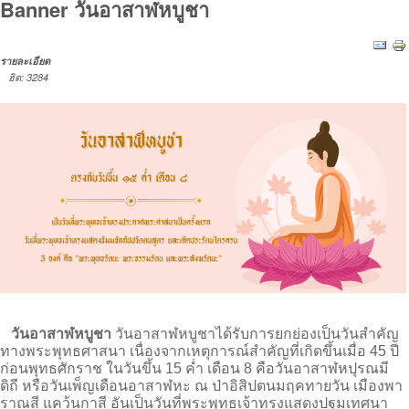
Banner วันอาสาฬหบูชา
รายละเอียด
ฮิต: 3284
วันอาสาฬหบูชา
วันอาสาฬหบูชาได้รับการยกย่องเป็นวันสำคัญ
ทางพระพุทธศาสนา เนื่องจากเหตุการณ์สำคัญที่เกิดขึ้นเมื่อ 45 ปี
ก่อนพุทธศักราช ในวันขึ้น 15 ค่ำ เดือน 8 คือวันอาสาฬหปุรณมี
ดิถี หรือวันเพ็ญเดือนอาสาฬหะ ณ ป่าอิสิปตนมฤคทายวัน เมืองพา
ราณสี แคว้นกาสี อันเป็นวันที่พระพุทธเจ้าทรงแสดงปฐมเทศนา