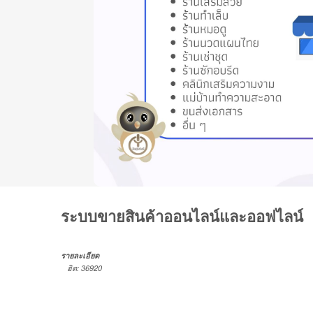
ระบบขายสินค้าออนไลน์และออฟไลน์
รายละเอียด
ฮิต: 36920