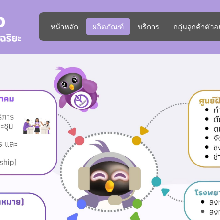
หน้าหลัก
ผลิตภัณฑ์
บริการ
กลุ่มลูกค้าตัวอ