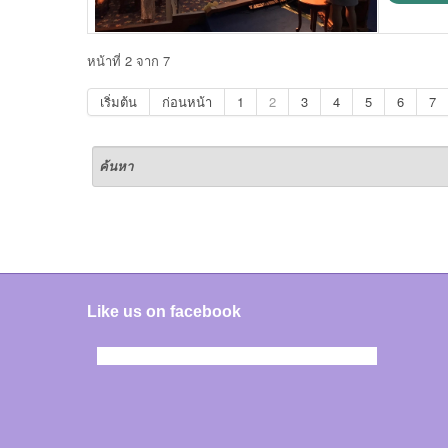
หน้าที่ 2 จาก 7
เริ่มต้น
ก่อนหน้า
1
2
3
4
5
6
7
Like us on facebook