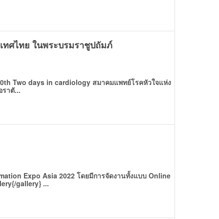
เทศไทย ในพระบรมราชูปถัมภ์
0th Two days in cardiology สมาคมแพทย์โรคหัวใจแห่ง
ราตั...
tomation Expo Asia 2022 โดยมีการจัดงานทั้งแบบ Online
y{/gallery} ...