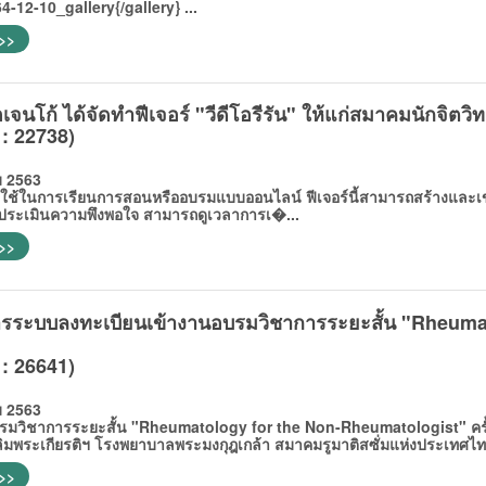
64-12-10_gallery{/gallery} ...
 >>
อเจนโก้ ได้จัดทำฟีเจอร์ "วีดีโอรีรัน" ให้แก่สมาคมนักจิต
 : 22738)
ม 2563
ในการเรียนการสอนหรืออบรมแบบออนไลน์ ฟีเจอร์นี้สามารถสร้างและเข้าด
ประเมินความพึงพอใจ สามารถดูเวลาการเ�...
 >>
ารระบบลงทะเบียนเข้างานอบรมวิชาการระยะสั้น "Rheumato
 : 26641)
ม 2563
ชาการระยะสั้น "Rheumatology for the Non-Rheumatologist" ครั้งที่ 
มพระเกียรติฯ โรงพยาบาลพระมงกุฎเกล้า สมาคมรูมาติสซั่มแห่งประเทศไทย
 >>