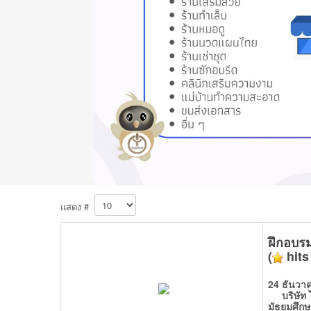
แสดง #
ฝึกอบร
(
hits
24 ธันวา
บริษัท ไ
มัธยมศึกษ