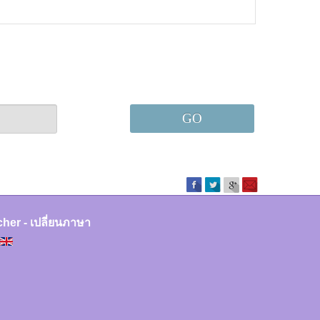
GO
cher - เปลี่ยนภาษา