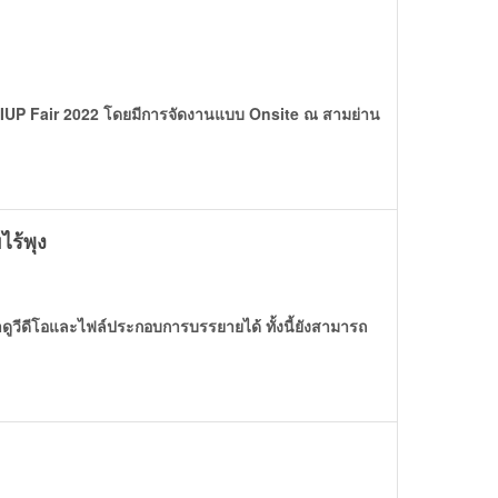
TRIUP Fair 2022 โดยมีการจัดงานแบบ Onsite ณ สามย่าน
ไร้พุง
วีดีโอและไฟล์ประกอบการบรรยายได้ ทั้งนี้ยังสามารถ