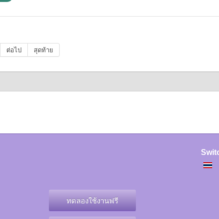
ต่อไป
สุดท้าย
Swit
ทดลองใช้งานฟรี