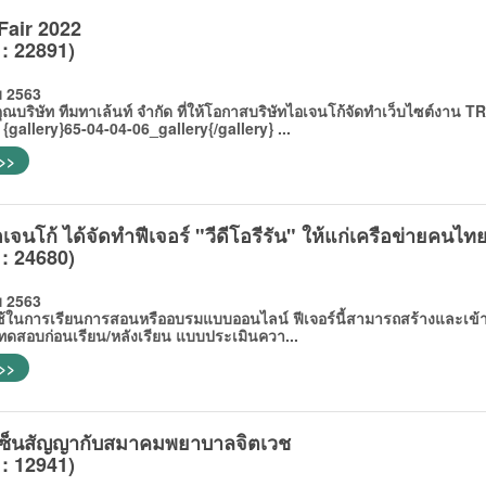
Fair 2022
 : 22891)
ม 2563
ิษัท ทีมทาเล้นท์ จำกัด ที่ให้โอกาสบริษัทไอเจนโก้จัดทำเว็บไซต์งาน 
 {gallery}65-04-04-06_gallery{/gallery} ...
 >>
อเจนโก้ ได้จัดทำฟีเจอร์ "วีดีโอรีรัน" ให้แก่เครือข่ายคนไทย
 : 24680)
ม 2563
ในการเรียนการสอนหรืออบรมแบบออนไลน์ ฟีเจอร์นี้สามารถสร้างและเข้าดู
ดสอบก่อนเรียน/หลังเรียน แบบประเมินควา...
 >>
ซ็นสัญญากับสมาคมพยาบาลจิตเวช
 : 12941)