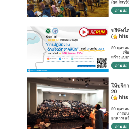
{gallery}
อ่านต่อ
บริษัทไ
(
hits
20 ตุลาค
เพื่อใช้
สร้างแบบ
อ่านต่อ
ให้บริก
20
(
hits
20 ตุลาค
การอบรมวิ
อาคารเฉลิ
อ่านต่อ