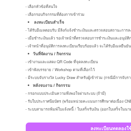
-
เลือกหัวข้อที่สนใจ
- เลือกรอบกิจกรรมที่ต้องการเข้าร่วม
ลงทะเบียนสำเร็จ
-
ได้รับอีเมลตอบรับ มีลิงก์แจ้งชำระเงินและตรวจสอบสถานะการล
- เมื่อชำระเงินแล้ว รอเจ้าหน้าที่ตรวจสอบการชำระเงินและอนุมัต
- เจ้าหน้าที่อนุมัติการลงทะเบียนเรียบร้อยแล้ว จะได้รับอีเมลยื
วันที่จัดงาน / กิจกรรม
-
เข้างานและแสดง QR Code ที่จุดลงทะเบียน
- เข้าฟังบรรยาย / Workshop ตามที่เลือกไว้
- มีระบบจับรางวัล Lucky Draw สำหรับผู้เข้าร่วม (กรณีมีการจับรา
หลังจบงาน / กิจกรรม
-
กรอกแบบประเมินความพึงพอใจผ่านระบบ (ถ้ามี)
- รับใบประกาศนียบัตร (พร้อมหน่วยคะแนนการศึกษาต่อเนื่อง C
- ระบบสามารถพิมพ์ใบแจ้งหนี้ / ใบเสร็จรับเงิน (ออกใบเสร็จในนาม
ลงทะเบียนทดลองใช้