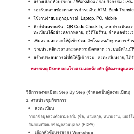
สร้างเลือกหัวบรรยาย / Workshop / รอบกิจกรรม : เช่น
รองรับหลายช่องทางการชำระเงิน: ATM, Bank Transfer,
ใช้งานง่ายบนทุกอุปกรณ์: Laptop, PC, Mobile
ฟังก์ชันครบครัน : QR Code Check-in, แบบประเมินความ
ทะเบียนได้อย่างหลากหลาย, ดูวิดีโอรีรัน, กำหนดช่วงเ
เพิ่มความสะดวกให้ผู้เข้าร่วม: อัพโหลดหลักฐานการช
ช่วยประหยัดเวลาและลดความผิดพลาด : ระบบอัตโนมัต
สร้างประสบการณ์ที่ดีให้ผู้เข้าร่วม : ลงทะเบียนง่าย, 
หมายเหตุ มีระบบจองโรงแรมและห้องพัก ผู้จัดงานดูแลครบท
วิธีการลงทะเบียน Step By
Step (จำลองเป็นผู้ลงทะเบียน)
1. งานประชุมวิชาการ
ลงทะเบียน
-
กรอกข้อมูลส่วนตัวตามฟอร์ม (ชื่อ, นามสกุล, หน่วยงาน, เบอร์โท
- ยินยอมเปิดเผยข้อมูลส่วนบุคคล (PDPA)
เลือกหัวข้อบรรยาย / Workshop