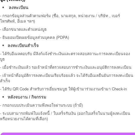
ลงทะเบียน
-
กรอกข้อมูลส่วนตัวตามฟอร์ม (ชื่อ, นามสกุล, หน่วยงาน / บริษัท , เบอร์
โทรศัพท์, อีเมล ฯลฯ)
- เลือกขนาดและตำแหน่งบูธ
-
ยินยอมเปิดเผยข้อมูลส่วนบุคคล (PDPA)
ลงทะเบียนสำเร็จ
-
ได้รับอีเมลตอบรับ มีลิงก์แจ้งชำระเงินและตรวจสอบสถานะการลงทะเบียนจอง
บูธ
- เมื่อชำระเงินแล้ว รอเจ้าหน้าที่ตรวจสอบการชำระเงินและอนุมัติการลงทะเบียน
- เจ้าหน้าที่อนุมัติการลงทะเบียนเรียบร้อยแล้ว จะได้รับอีเมลยืนยันการลงทะเบียน
สำเร็จ
- ได้รับ QR Code สำหรับการเยี่ยมชมบูธ ให้
ผู้เข้ามาร่วมงานเข้ามา
Check-in
หลังจบงาน / กิจกรรม
-
กรอกแบบประเมินความพึงพอใจผ่านระบบ (ถ้ามี)
- ระบบสามารถพิมพ์ใบแจ้งหนี้ / ใบเสร็จรับเงิน (ออกใบเสร็จในนามผู้ลงทะเบียน
หรือหน่วยงานได้ตามที่เลือก)