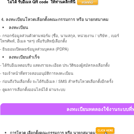
ไม่ได้ รับอีเมล QR code ให้ท่านคลิกที่นี่
4.
ลงทะเบียน
โหวตเลือกตั้งคณะกรรมการ หรือ นายกสมาคม
ลงทะเบียน
-
กรอกข้อมูลส่วนตัวตามฟอร์ม (ชื่อ, นามสกุล, หน่วยงาน / บริษัท , เบอร์
โทรศัพท์, อีเมล ฯลฯ) เพื่อรับสิทธฺ์เลือกตั้ง
-
ยินยอมเปิดเผยข้อมูลส่วนบุคคล (PDPA)
ลงทะเบียนสำเร็จ
- ได้รับอีเมลตอบรับ แสดง
รายละเอียด ประวัติของผู้สมัคร
ลงเลือกตั้ง
- รอเจ้าหน้าที่ตรวจสอบอนุมัติการลงทะเบียน
- ก่อนถึงวันเลือกตั้ง จะ
ได้รับอีเมล / SMS สำหรับโหวตเลือกตั้งอีกครั้ง
- ดูผลการเลือกตั้งออนไลน์ได้ ผ่านระบบ
ลงทะเบียนทดลองใช้งานระบบที่ท
ก
ารโหวต เลือกตั้งคณะกรรมการ หรือ นายกสมาคม